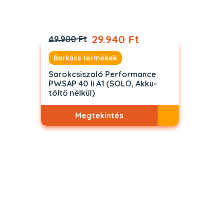
29.940 Ft
49.900 Ft
Barkács termékek
Sarokcsiszoló Performance
PWSAP 40 li A1 (SOLO, Akku-
töltő nélkül)
Megtekintés
Akciós