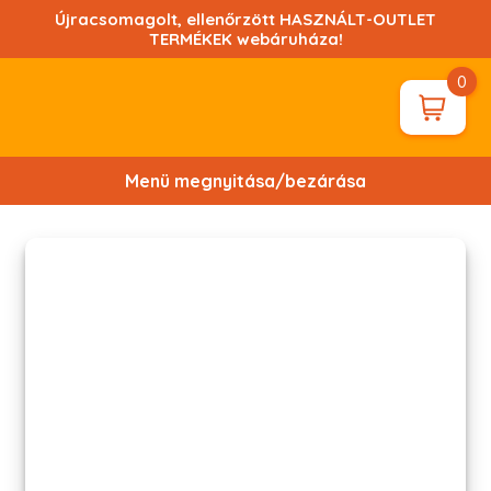
Ugrás
Újracsomagolt, ellenőrzött HASZNÁLT-OUTLET
a
TERMÉKEK webáruháza!
tartalomhoz!
0
Menü megnyitása/bezárása