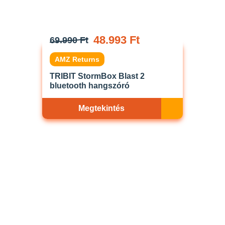
48.993 Ft
69.990 Ft
AMZ Returns
TRIBIT StormBox Blast 2
bluetooth hangszóró
Megtekintés
Akciós