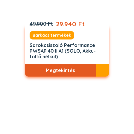
29.940 Ft
49.900 Ft
Barkács termékek
Sarokcsiszoló Performance
PWSAP 40 li A1 (SOLO, Akku-
töltő nélkül)
Megtekintés
Akciós