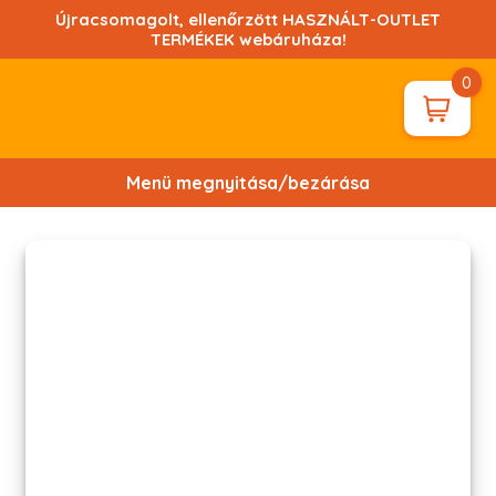
Ugrás
Újracsomagolt, ellenőrzött HASZNÁLT-OUTLET
a
TERMÉKEK webáruháza!
tartalomhoz!
0
Menü megnyitása/bezárása