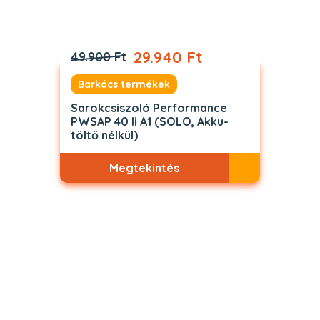
29.940 Ft
49.900 Ft
Barkács termékek
Sarokcsiszoló Performance
PWSAP 40 li A1 (SOLO, Akku-
töltő nélkül)
Megtekintés
Akciós