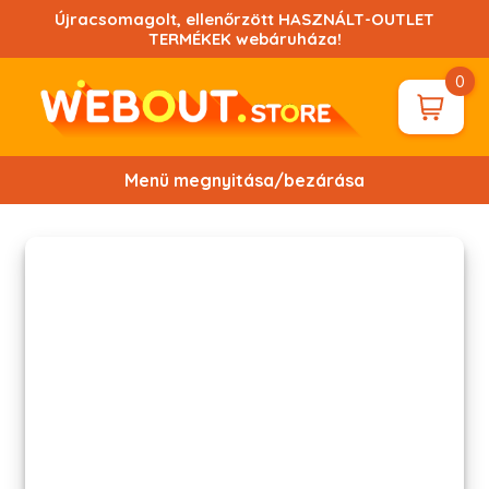
Ugrás
Újracsomagolt, ellenőrzött HASZNÁLT-OUTLET
a
TERMÉKEK webáruháza!
tartalomhoz!
0
Menü megnyitása/bezárása