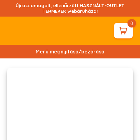
Ugrás
Újracsomagolt, ellenőrzött HASZNÁLT-OUTLET
a
TERMÉKEK webáruháza!
tartalomhoz!
0
Menü megnyitása/bezárása