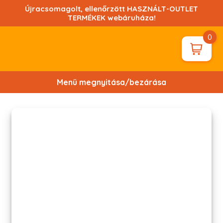
Ugrás
Újracsomagolt, ellenőrzött HASZNÁLT-OUTLET
a
TERMÉKEK webáruháza!
tartalomhoz!
0
Menü megnyitása/bezárása