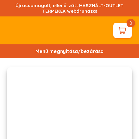
Ugrás
Újracsomagolt, ellenőrzött HASZNÁLT-OUTLET
a
TERMÉKEK webáruháza!
tartalomhoz!
0
Menü megnyitása/bezárása