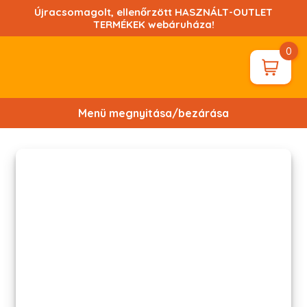
Ugrás
Újracsomagolt, ellenőrzött HASZNÁLT-OUTLET
a
TERMÉKEK webáruháza!
tartalomhoz!
0
Menü megnyitása/bezárása