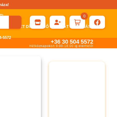
háza!
0
ÉN KÉRHET DÍJBEKÉRŐ SZÁMLÁT ÁTUTALÁSHOZ.
-5572
+36 30 504 5572
Hétköznapokon 9.00-18.00 ig elérhető!