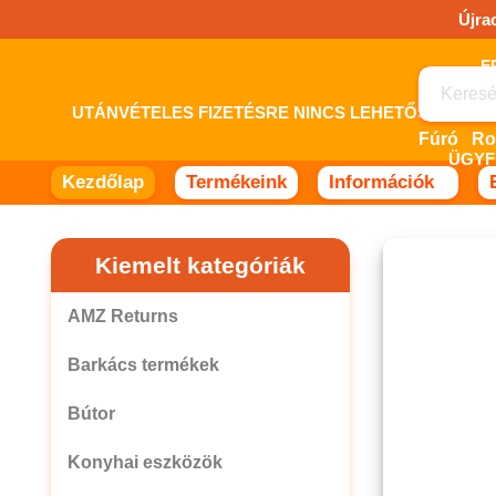
Ugrás
Újra
a
tartalomhoz!
UTÁNVÉTELES FIZETÉSRE NINCS LEHETŐSÉG! 
Fúró
ÜGYF
Kezdőlap
Termékeink
Információk
Kiemelt kategóriák
AMZ Returns
Barkács termékek
Bútor
Konyhai eszközök