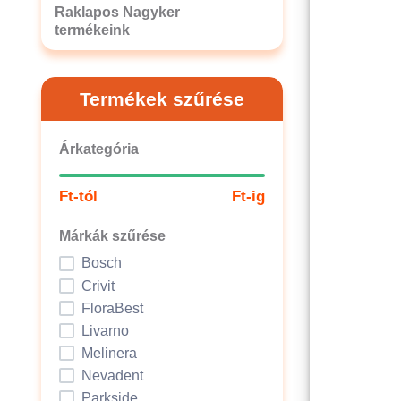
Raklapos Nagyker
termékeink
Termékek szűrése
Árkategória
Ft-tól
Ft-ig
Márkák szűrése
Bosch
Crivit
FloraBest
Livarno
Melinera
Nevadent