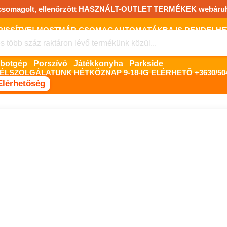
csomagolt, ellenőrzött HASZNÁLT-OUTLET TERMÉKEK webáru
FRISSÍTVE! MOSTMÁR CSOMAGAUTOMATÁKBA IS RENDELHET!
FIZETNI ONLINE BANKKÁRTYÁVAL LEHETSÉGES, SZÜKSÉG ESET
Robotgép
Porszívó
Játékkonyha
Parkside
ÉLSZOLGÁLATUNK HÉTKÖZNAP 9-18-IG ELÉRHETŐ +3630/504
Elérhetőség