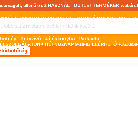
csomagolt, ellenőrzött HASZNÁLT-OUTLET TERMÉKEK webáru
FRISSÍTVE! MOSTMÁR CSOMAGAUTOMATÁKBA IS RENDELHET!
FIZETNI ONLINE BANKKÁRTYÁVAL LEHETSÉGES, SZÜKSÉG ESET
Robotgép
Porszívó
Játékkonyha
Parkside
ÉLSZOLGÁLATUNK HÉTKÖZNAP 9-18-IG ELÉRHETŐ +3630/504
Elérhetőség