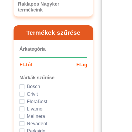
Raklapos Nagyker
termékeink
Termékek szűrése
Árkategória
Ft-tól
Ft-ig
Márkák szűrése
Bosch
Crivit
FloraBest
Livarno
Melinera
Nevadent