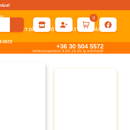
háza!
0
ÉN KÉRHET DÍJBEKÉRŐ SZÁMLÁT ÁTUTALÁSHOZ.
-5572
+36 30 504 5572
Hétköznapokon 9.00-18.00 ig elérhető!