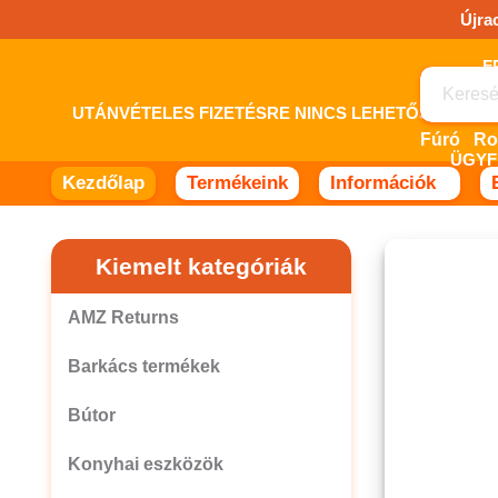
Ugrás
Újra
a
tartalomhoz!
UTÁNVÉTELES FIZETÉSRE NINCS LEHETŐSÉG! 
Fúró
ÜGYF
Kezdőlap
Termékeink
Információk
Kiemelt kategóriák
AMZ Returns
Barkács termékek
Bútor
Konyhai eszközök