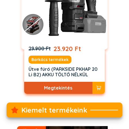
23.920 Ft
29.900 Ft
Barkács termékek
Ütve fúró (PARKSIDE PKHAP 20
Li B2) AKKU TÖLTŐ NÉLKÜL
Megtekintés
Kiemelt termékeink