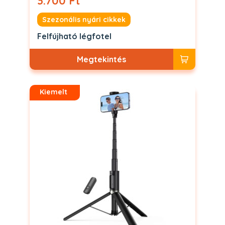
3.700 Ft
Szezonális nyári cikkek
Felfújható légfotel
Megtekintés
Kiemelt