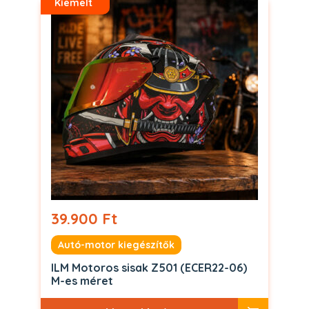
Kiemelt
39.900 Ft
Autó-motor kiegészítők
ILM Motoros sisak Z501 (ECER22-06)
M-es méret