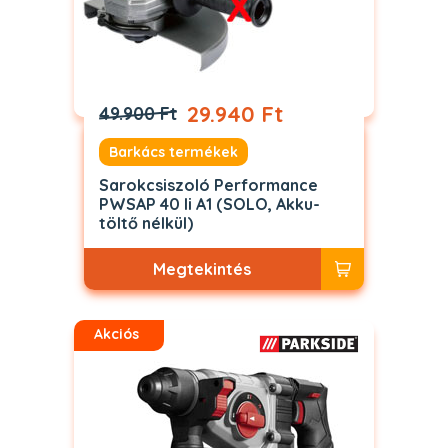
29.940 Ft
49.900 Ft
Barkács termékek
Sarokcsiszoló Performance
PWSAP 40 li A1 (SOLO, Akku-
töltő nélkül)
Megtekintés
Akciós