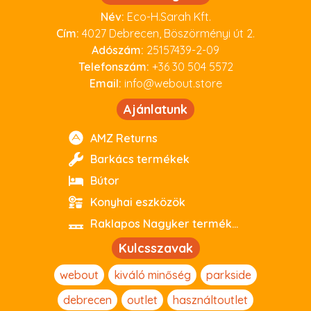
Név:
Eco-H.Sarah Kft.
Cím:
4027 Debrecen, Böszörményi út 2.
Adószám:
25157439-2-09
Telefonszám:
+36 30 504 5572
Email:
info@webout.store
Ajánlatunk
AMZ Returns
Barkács termékek
Bútor
Konyhai eszközök
Raklapos Nagyker termékeink
Kulcsszavak
webout
kiváló minőség
parkside
debrecen
outlet
használtoutlet