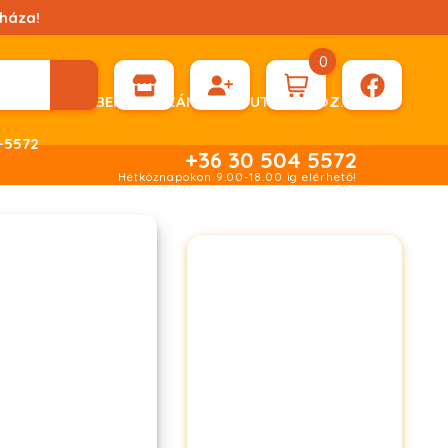
háza!
0
ÉN KÉRHET DÍJBEKÉRŐ SZÁMLÁT ÁTUTALÁSHOZ.
-5572
+36 30 504 5572
Hétköznapokon 9.00-18.00 ig elérhető!