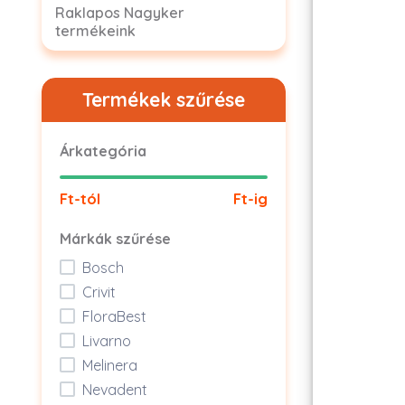
Raklapos Nagyker
termékeink
Termékek szűrése
Árkategória
Ft-tól
Ft-ig
Márkák szűrése
Bosch
Crivit
FloraBest
Livarno
Melinera
Nevadent