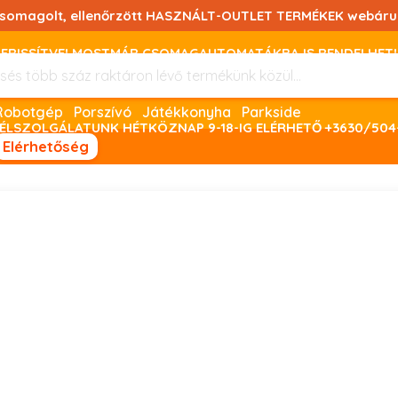
csomagolt, ellenőrzött HASZNÁLT-OUTLET TERMÉKEK webáru
FRISSÍTVE! MOSTMÁR CSOMAGAUTOMATÁKBA IS RENDELHET!
FIZETNI ONLINE BANKKÁRTYÁVAL LEHETSÉGES, SZÜKSÉG ESET
Robotgép
Porszívó
Játékkonyha
Parkside
ÉLSZOLGÁLATUNK HÉTKÖZNAP 9-18-IG ELÉRHETŐ +3630/504
Elérhetőség