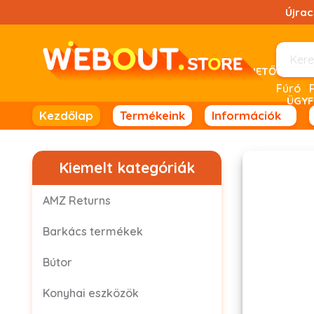
Ugrás
Újra
a
tartalomhoz!
UTÁNVÉTELES FIZETÉSRE NINCS LEHETŐSÉG! 
Fúró
ÜGYF
Kezdőlap
Termékeink
Információk
Kiemelt kategóriák
AMZ Returns
Barkács termékek
Bútor
Konyhai eszközök