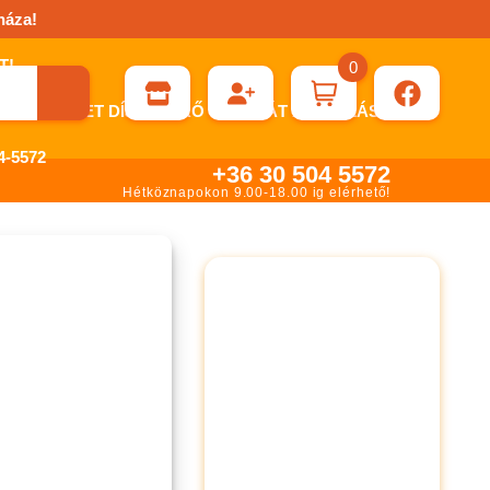
háza!
0
ÉN KÉRHET DÍJBEKÉRŐ SZÁMLÁT ÁTUTALÁSHOZ.
-5572
+36 30 504 5572
Hétköznapokon 9.00-18.00 ig elérhető!