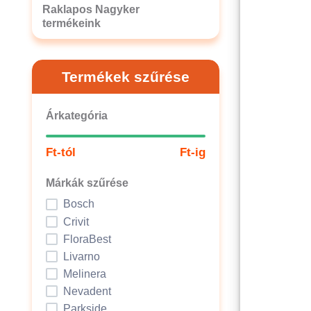
Raklapos Nagyker
termékeink
Termékek szűrése
Árkategória
Ft-tól
Ft-ig
Márkák szűrése
Bosch
Crivit
FloraBest
Livarno
Melinera
Nevadent