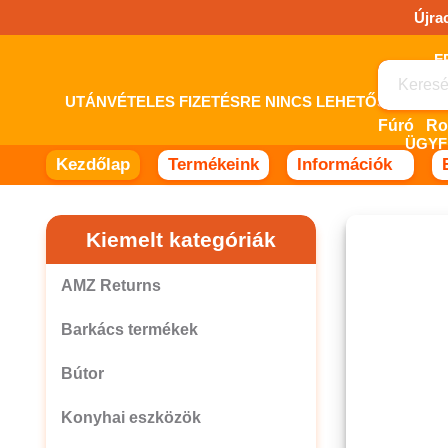
Ugrás
Újra
a
tartalomhoz!
UTÁNVÉTELES FIZETÉSRE NINCS LEHETŐSÉG! 
Fúró
ÜGYF
Kezdőlap
Termékeink
Információk
Kiemelt kategóriák
AMZ Returns
Barkács termékek
Bútor
Konyhai eszközök