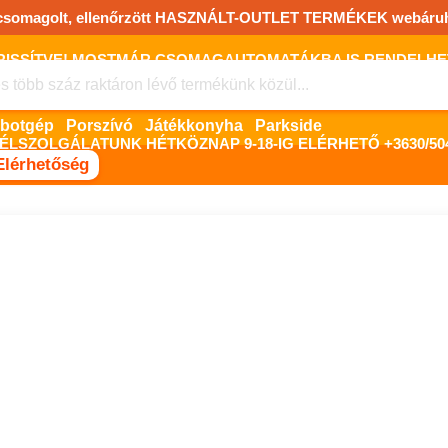
csomagolt, ellenőrzött HASZNÁLT-OUTLET TERMÉKEK webáru
FRISSÍTVE! MOSTMÁR CSOMAGAUTOMATÁKBA IS RENDELHET!
FIZETNI ONLINE BANKKÁRTYÁVAL LEHETSÉGES, SZÜKSÉG ESET
Robotgép
Porszívó
Játékkonyha
Parkside
ÉLSZOLGÁLATUNK HÉTKÖZNAP 9-18-IG ELÉRHETŐ +3630/504
Elérhetőség