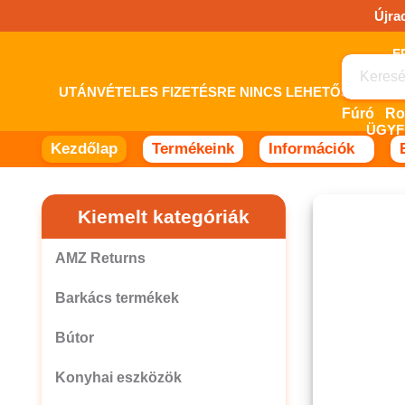
Ugrás
Újra
a
tartalomhoz!
UTÁNVÉTELES FIZETÉSRE NINCS LEHETŐSÉG! 
Fúró
ÜGYF
Kezdőlap
Termékeink
Információk
Kiemelt kategóriák
AMZ Returns
Barkács termékek
Bútor
Konyhai eszközök