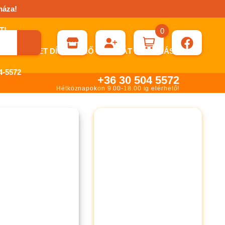
háza!
0
ÉN KÉRHET DÍJBEKÉRŐ SZÁMLÁT ÁTUTALÁSHOZ.
-5572
+36 30 504 5572
Hétköznapokon 9.00-18.00 ig elérhető!