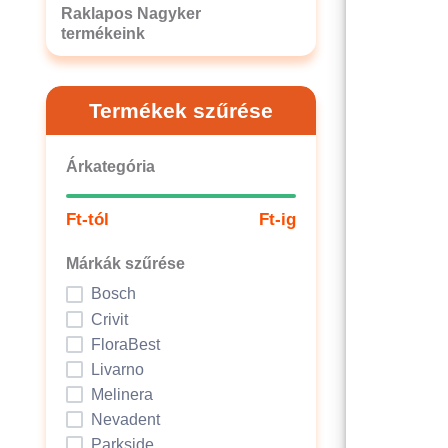
Raklapos Nagyker
termékeink
Termékek szűrése
Árkategória
Ft-tól
Ft-ig
Márkák szűrése
Bosch
Crivit
FloraBest
Livarno
Melinera
Nevadent