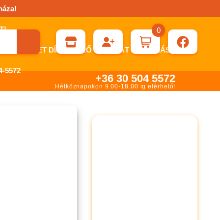
háza!
0
ÉN KÉRHET DÍJBEKÉRŐ SZÁMLÁT ÁTUTALÁSHOZ.
-5572
+36 30 504 5572
Hétköznapokon 9.00-18.00 ig elérhető!