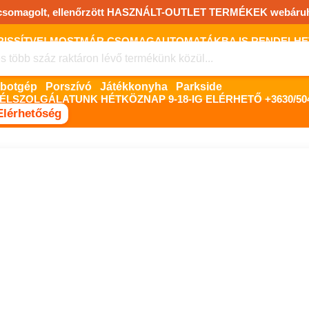
csomagolt, ellenőrzött HASZNÁLT-OUTLET TERMÉKEK webáru
FRISSÍTVE! MOSTMÁR CSOMAGAUTOMATÁKBA IS RENDELHET!
FIZETNI ONLINE BANKKÁRTYÁVAL LEHETSÉGES, SZÜKSÉG ESET
Robotgép
Porszívó
Játékkonyha
Parkside
ÉLSZOLGÁLATUNK HÉTKÖZNAP 9-18-IG ELÉRHETŐ +3630/504
Elérhetőség