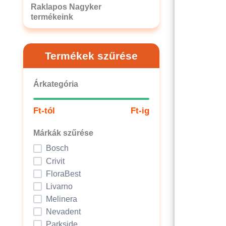
Raklapos Nagyker
termékeink
Termékek szűrése
Árkategória
Ft-tól
Ft-ig
Márkák szűrése
Bosch
Crivit
FloraBest
Livarno
Melinera
Nevadent