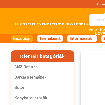
Ugrás
Újra
a
tartalomhoz!
UTÁNVÉTELES FIZETÉSRE NINCS LEHETŐSÉG! 
Fúró
ÜGYF
Kezdőlap
Termékeink
Információk
Kiemelt kategóriák
AMZ Returns
Barkács termékek
Bútor
Konyhai eszközök