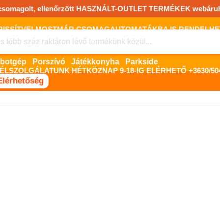
csomagolt, ellenőrzött HASZNÁLT-OUTLET TERMÉKEK webáru
FRISSÍTVE! MOSTMÁR CSOMAGAUTOMATÁKBA IS RENDELHET!
FIZETNI ONLINE BANKKÁRTYÁVAL LEHETSÉGES, SZÜKSÉG ESET
Robotgép
Porszívó
Játékkonyha
Parkside
ÉLSZOLGÁLATUNK HÉTKÖZNAP 9-18-IG ELÉRHETŐ +3630/504
Elérhetőség