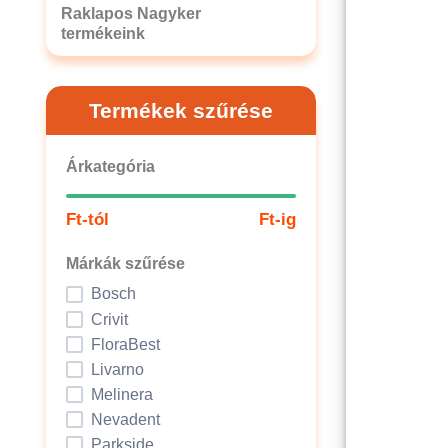
Raklapos Nagyker
termékeink
Termékek szűrése
Árkategória
Ft-tól
Ft-ig
Márkák szűrése
Bosch
Crivit
FloraBest
Livarno
Melinera
Nevadent