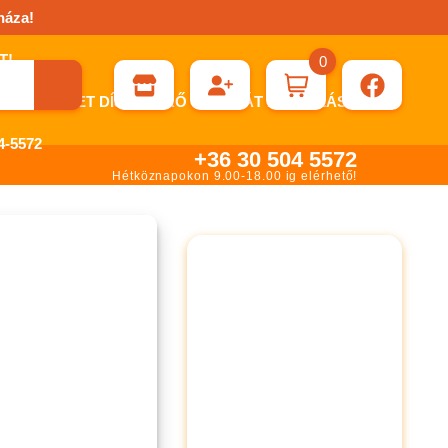
háza!
0
ÉN KÉRHET DÍJBEKÉRŐ SZÁMLÁT ÁTUTALÁSHOZ.
-5572
+36 30 504 5572
Hétköznapokon 9.00-18.00 ig elérhető!