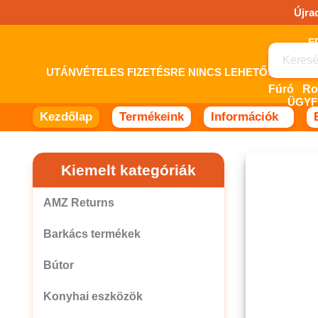
Ugrás
Újra
a
tartalomhoz!
UTÁNVÉTELES FIZETÉSRE NINCS LEHETŐSÉG! 
Fúró
ÜGYF
Kezdőlap
Termékeink
Információk
Kiemelt kategóriák
AMZ Returns
Barkács termékek
Bútor
Konyhai eszközök