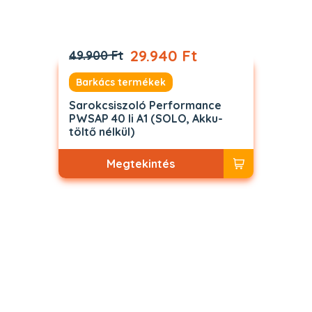
29.940 Ft
49.900 Ft
Barkács termékek
Sarokcsiszoló Performance
PWSAP 40 li A1 (SOLO, Akku-
töltő nélkül)
Megtekintés
Akciós
ELFOGYOTT