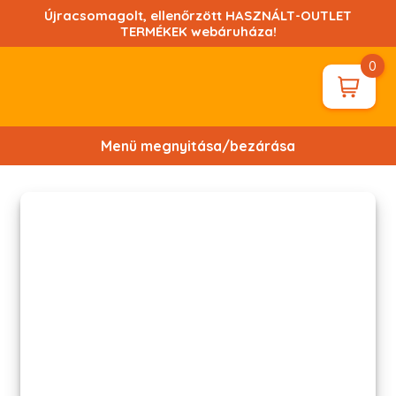
Ugrás
Újracsomagolt, ellenőrzött HASZNÁLT-OUTLET
a
TERMÉKEK webáruháza!
tartalomhoz!
0
Menü megnyitása/bezárása