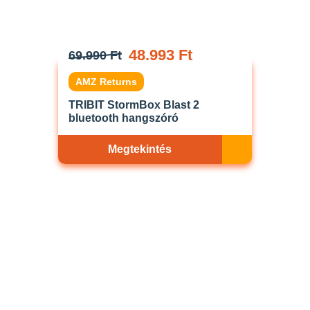
48.993 Ft
69.990 Ft
AMZ Returns
TRIBIT StormBox Blast 2
bluetooth hangszóró
Megtekintés
Akciós
ELFOGYOTT