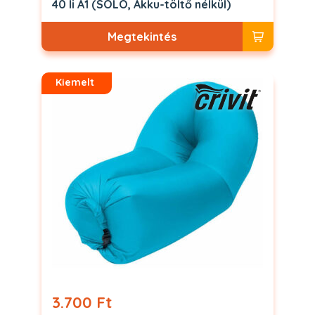
40 li A1 (SOLO, Akku-töltő nélkül)
Megtekintés
Kiemelt
3.700 Ft