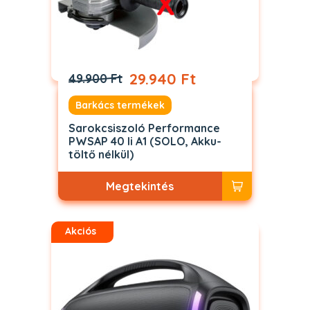
29.940 Ft
49.900 Ft
Barkács termékek
Sarokcsiszoló Performance
PWSAP 40 li A1 (SOLO, Akku-
töltő nélkül)
Megtekintés
Akciós