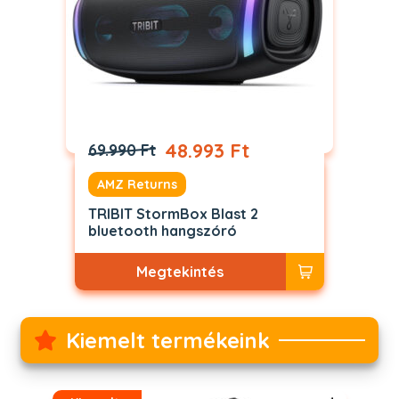
48.993 Ft
69.990 Ft
AMZ Returns
TRIBIT StormBox Blast 2
bluetooth hangszóró
Megtekintés
Kiemelt termékeink