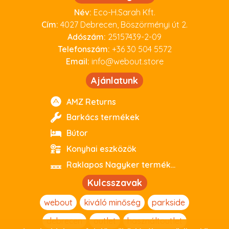
Név:
Eco-H.Sarah Kft.
Cím:
4027 Debrecen, Böszörményi út 2.
Adószám:
25157439-2-09
Telefonszám:
+36 30 504 5572
Email:
info@webout.store
Ajánlatunk
AMZ Returns
Barkács termékek
Bútor
Konyhai eszközök
Raklapos Nagyker termékeink
Kulcsszavak
webout
kiváló minőség
parkside
debrecen
outlet
használtoutlet