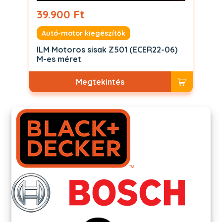
39.900 Ft
Autó-motor kiegészítők
ILM Motoros sisak Z501 (ECER22-06)
M-es méret
Megtekintés