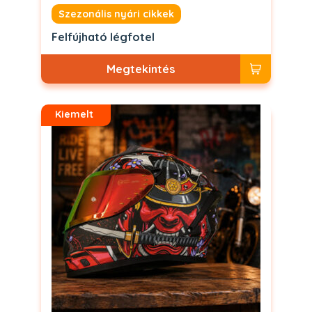
Szezonális nyári cikkek
Felfújható légfotel
Megtekintés
Kiemelt