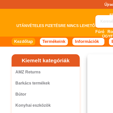
Ugrás
Újra
a
tartalomhoz!
UTÁNVÉTELES FIZETÉSRE NINCS LEHETŐSÉG! 
Fúró
ÜGYF
Kezdőlap
Termékeink
Információk
Kiemelt kategóriák
AMZ Returns
Barkács termékek
Bútor
Konyhai eszközök