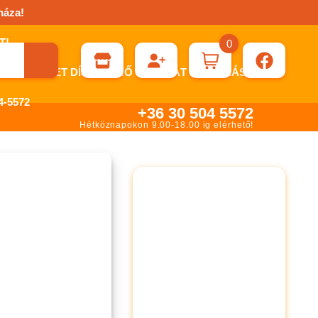
háza!
0
ÉN KÉRHET DÍJBEKÉRŐ SZÁMLÁT ÁTUTALÁSHOZ.
-5572
+36 30 504 5572
Hétköznapokon 9.00-18.00 ig elérhető!