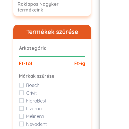
Raklapos Nagyker
termékeink
Termékek szűrése
Árkategória
Ft-tól
Ft-ig
Márkák szűrése
Bosch
Crivit
FloraBest
Livarno
Melinera
Nevadent