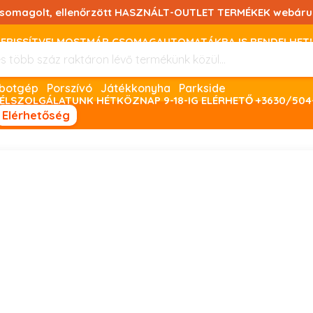
csomagolt, ellenőrzött HASZNÁLT-OUTLET TERMÉKEK webáru
FRISSÍTVE! MOSTMÁR CSOMAGAUTOMATÁKBA IS RENDELHET!
FIZETNI ONLINE BANKKÁRTYÁVAL LEHETSÉGES, SZÜKSÉG ESET
Robotgép
Porszívó
Játékkonyha
Parkside
ÉLSZOLGÁLATUNK HÉTKÖZNAP 9-18-IG ELÉRHETŐ +3630/504
Elérhetőség