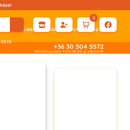
háza!
0
ÉN KÉRHET DÍJBEKÉRŐ SZÁMLÁT ÁTUTALÁSHOZ.
-5572
+36 30 504 5572
Hétköznapokon 9.00-18.00 ig elérhető!