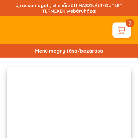
Ugrás
Újracsomagolt, ellenőrzött HASZNÁLT-OUTLET
a
TERMÉKEK webáruháza!
tartalomhoz!
0
Menü megnyitása/bezárása