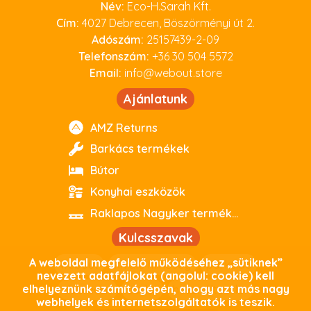
Név:
Eco-H.Sarah Kft.
Cím:
4027 Debrecen, Böszörményi út 2.
Adószám:
25157439-2-09
Telefonszám:
+36 30 504 5572
Email:
info@webout.store
Ajánlatunk
AMZ Returns
Barkács termékek
Bútor
Konyhai eszközök
Raklapos Nagyker termékeink
Kulcsszavak
A weboldal megfelelő működéséhez „sütiknek”
webout
kiváló minőség
parkside
nevezett adatfájlokat (angolul: cookie) kell
elhelyeznünk számítógépén, ahogy azt más nagy
debrecen
outlet
használtoutlet
webhelyek és internetszolgáltatók is teszik.