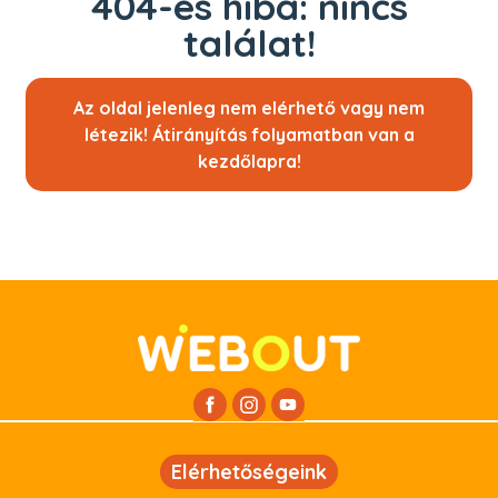
404-es hiba: nincs
találat!
Az oldal jelenleg nem elérhető vagy nem
létezik! Átirányítás folyamatban van a
kezdőlapra!
Elérhetőségeink