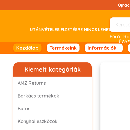
Ugrás
Újra
a
tartalomhoz!
UTÁNVÉTELES FIZETÉSRE NINCS LEHETŐSÉG! 
Fúró
Ro
ÜGYF
Kezdőlap
Termékeink
Információk
Kiemelt kategóriák
AMZ Returns
Barkács termékek
Bútor
Konyhai eszközök