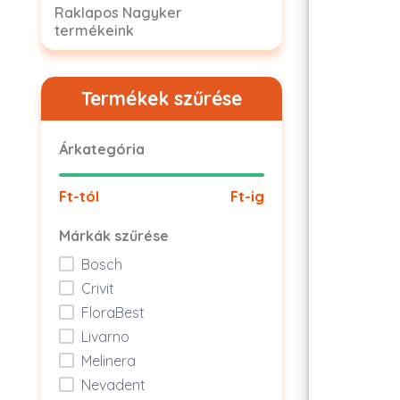
Raklapos Nagyker
termékeink
Termékek szűrése
Árkategória
Ft-tól
Ft-ig
Márkák szűrése
Bosch
Crivit
FloraBest
Livarno
Melinera
Nevadent