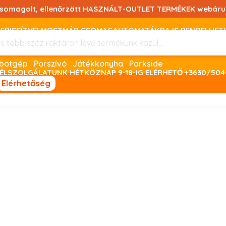
csomagolt, ellenőrzött HASZNÁLT-OUTLET TERMÉKEK webáru
FRISSÍTVE! MOSTMÁR CSOMAGAUTOMATÁKBA IS RENDELHET!
FIZETNI ONLINE BANKKÁRTYÁVAL LEHETSÉGES, SZÜKSÉG ESET
botgép
Porszívó
Játékkonyha
Parkside
ÉLSZOLGÁLATUNK HÉTKÖZNAP 9-18-IG ELÉRHETŐ +3630/504
Elérhetőség