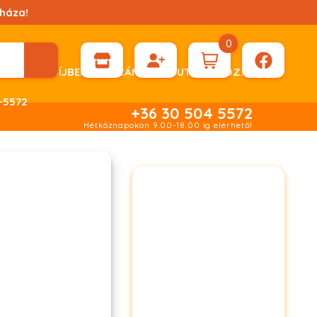
háza!
0
ÉN KÉRHET DÍJBEKÉRŐ SZÁMLÁT ÁTUTALÁSHOZ.
-5572
+36 30 504 5572
Hétköznapokon 9.00-18.00 ig elérhető!