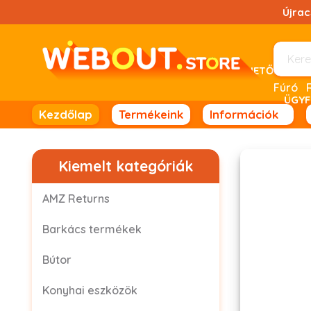
Ugrás
Újra
a
tartalomhoz!
UTÁNVÉTELES FIZETÉSRE NINCS LEHETŐSÉG! 
Fúró
ÜGYF
Kezdőlap
Termékeink
Információk
Kiemelt kategóriák
AMZ Returns
Barkács termékek
Bútor
Konyhai eszközök