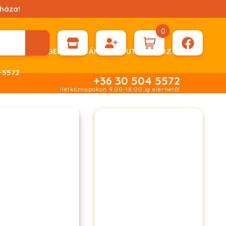
háza!
0
ÉN KÉRHET DÍJBEKÉRŐ SZÁMLÁT ÁTUTALÁSHOZ.
-5572
+36 30 504 5572
Hétköznapokon 9.00-18.00 ig elérhető!