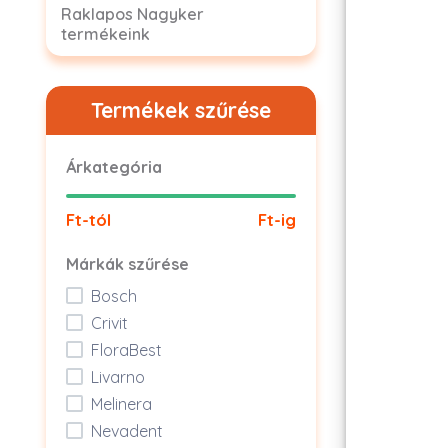
Raklapos Nagyker
termékeink
Termékek szűrése
Árkategória
Ft-tól
Ft-ig
Márkák szűrése
Bosch
Crivit
FloraBest
Livarno
Melinera
Nevadent