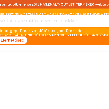
csomagolt, ellenőrzött HASZNÁLT-OUTLET TERMÉKEK webáru
FRISSÍTVE! MOSTMÁR CSOMAGAUTOMATÁKBA IS RENDELHET!
FIZETNI ONLINE BANKKÁRTYÁVAL LEHETSÉGES, SZÜKSÉG ESET
Robotgép
Porszívó
Játékkonyha
Parkside
ÉLSZOLGÁLATUNK HÉTKÖZNAP 9-18-IG ELÉRHETŐ +3630/504
Elérhetőség