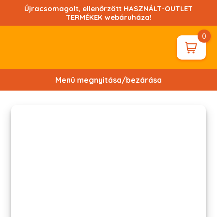
Ugrás
Újracsomagolt, ellenőrzött HASZNÁLT-OUTLET
a
TERMÉKEK webáruháza!
tartalomhoz!
0
Menü megnyitása/bezárása