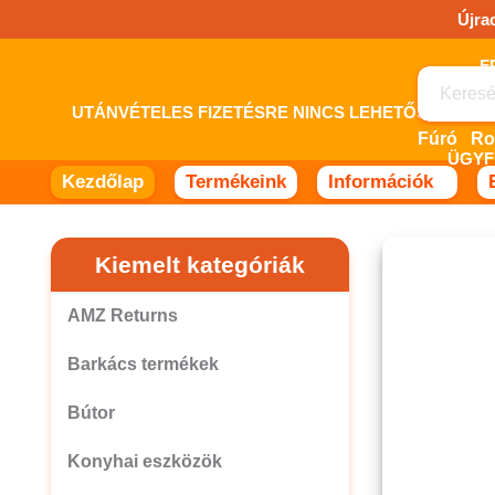
Ugrás
Újra
a
tartalomhoz!
UTÁNVÉTELES FIZETÉSRE NINCS LEHETŐSÉG! 
Fúró
ÜGYF
Kezdőlap
Termékeink
Információk
Kiemelt kategóriák
AMZ Returns
Barkács termékek
Bútor
Konyhai eszközök