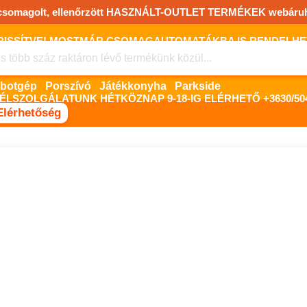
csomagolt, ellenőrzött HASZNÁLT-OUTLET TERMÉKEK webáru
FRISSÍTVE! MOSTMÁR CSOMAGAUTOMATÁKBA IS RENDELHET!
FIZETNI ONLINE BANKKÁRTYÁVAL LEHETSÉGES, SZÜKSÉG ESET
Robotgép
Porszívó
Játékkonyha
Parkside
ÉLSZOLGÁLATUNK HÉTKÖZNAP 9-18-IG ELÉRHETŐ +3630/504
Elérhetőség