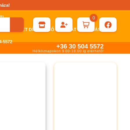
háza!
0
ÉN KÉRHET DÍJBEKÉRŐ SZÁMLÁT ÁTUTALÁSHOZ.
-5572
+36 30 504 5572
Hétköznapokon 9.00-18.00 ig elérhető!