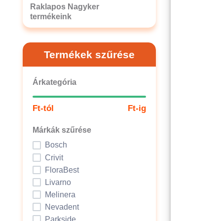
Raklapos Nagyker
termékeink
Termékek szűrése
Árkategória
Ft-tól
Ft-ig
Márkák szűrése
Bosch
Crivit
FloraBest
Livarno
Melinera
Nevadent