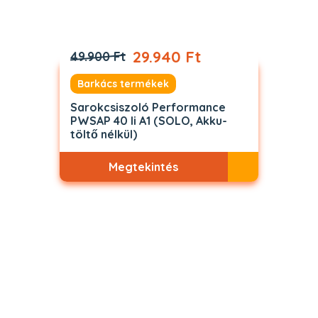
29.940 Ft
49.900 Ft
Barkács termékek
Sarokcsiszoló Performance
PWSAP 40 li A1 (SOLO, Akku-
töltő nélkül)
Megtekintés
Akciós