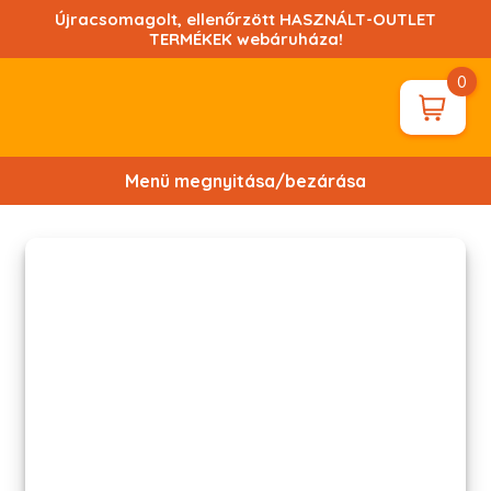
Ugrás
Újracsomagolt, ellenőrzött HASZNÁLT-OUTLET
a
TERMÉKEK webáruháza!
tartalomhoz!
0
Menü megnyitása/bezárása