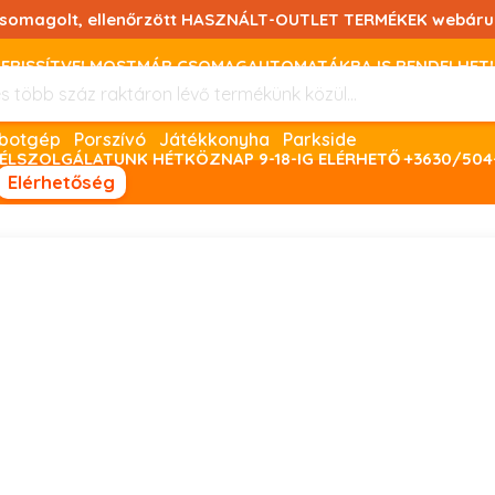
csomagolt, ellenőrzött HASZNÁLT-OUTLET TERMÉKEK webáru
FRISSÍTVE! MOSTMÁR CSOMAGAUTOMATÁKBA IS RENDELHET!
FIZETNI ONLINE BANKKÁRTYÁVAL LEHETSÉGES, SZÜKSÉG ESET
Robotgép
Porszívó
Játékkonyha
Parkside
ÉLSZOLGÁLATUNK HÉTKÖZNAP 9-18-IG ELÉRHETŐ +3630/504
Elérhetőség