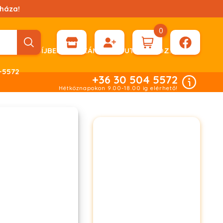
háza!
0
ÉN KÉRHET DÍJBEKÉRŐ SZÁMLÁT ÁTUTALÁSHOZ.
-5572
+36 30 504 5572
Hétköznapokon 9.00-18.00 ig elérhető!