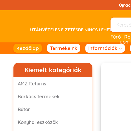
Ugrás
Újra
a
tartalomhoz!
UTÁNVÉTELES FIZETÉSRE NINCS LEHETŐSÉG! 
Fúró
ÜGYF
Kezdőlap
Termékeink
Információk
Kiemelt kategóriák
AMZ Returns
Barkács termékek
Bútor
Konyhai eszközök