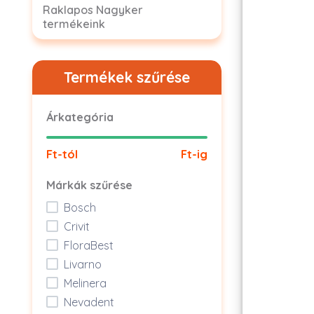
Raklapos Nagyker
termékeink
Termékek szűrése
Árkategória
Ft-tól
Ft-ig
Márkák szűrése
Bosch
Crivit
FloraBest
Livarno
Melinera
Nevadent