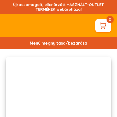
Ugrás
Újracsomagolt, ellenőrzött HASZNÁLT-OUTLET
a
TERMÉKEK webáruháza!
tartalomhoz!
0
Menü megnyitása/bezárása