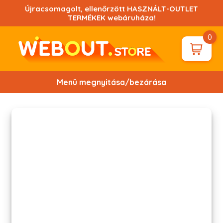
Ugrás
Újracsomagolt, ellenőrzött HASZNÁLT-OUTLET
a
TERMÉKEK webáruháza!
tartalomhoz!
0
Menü megnyitása/bezárása