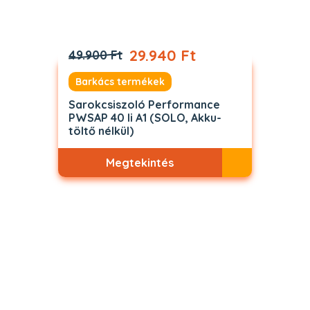
29.940 Ft
49.900 Ft
Barkács termékek
Sarokcsiszoló Performance
PWSAP 40 li A1 (SOLO, Akku-
töltő nélkül)
Megtekintés
Akciós