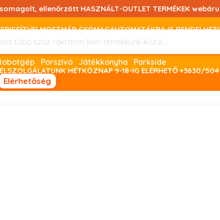
csomagolt, ellenőrzött HASZNÁLT-OUTLET TERMÉKEK webáru
FRISSÍTVE! MOSTMÁR CSOMAGAUTOMATÁKBA IS RENDELHET!
FIZETNI ONLINE BANKKÁRTYÁVAL LEHETSÉGES, SZÜKSÉG ESET
Robotgép
Porszívó
Játékkonyha
Parkside
ÉLSZOLGÁLATUNK HÉTKÖZNAP 9-18-IG ELÉRHETŐ +3630/504
Elérhetőség