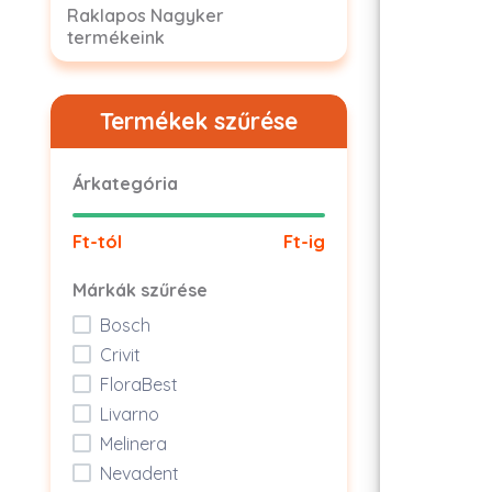
Raklapos Nagyker
termékeink
Termékek szűrése
Árkategória
Ft-tól
Ft-ig
Márkák szűrése
Bosch
Crivit
FloraBest
Livarno
Melinera
Nevadent