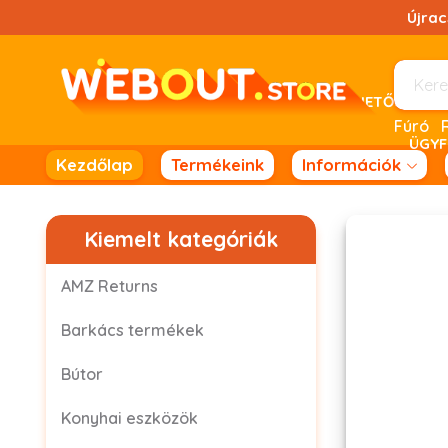
Ugrás
Újra
a
tartalomhoz!
UTÁNVÉTELES FIZETÉSRE NINCS LEHETŐSÉG! 
Fúró
ÜGYF
Kezdőlap
Termékeink
Információk
Kiemelt kategóriák
AMZ Returns
Barkács termékek
Bútor
Konyhai eszközök