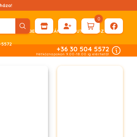
háza!
0
ÉN KÉRHET DÍJBEKÉRŐ SZÁMLÁT ÁTUTALÁSHOZ.
-5572
+36 30 504 5572
Hétköznapokon 9.00-18.00 ig elérhető!