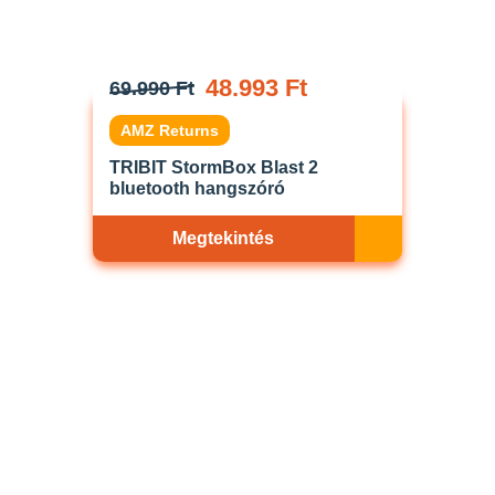
48.993 Ft
69.990 Ft
AMZ Returns
TRIBIT StormBox Blast 2
bluetooth hangszóró
Megtekintés
Akciós
ELFOGYOTT