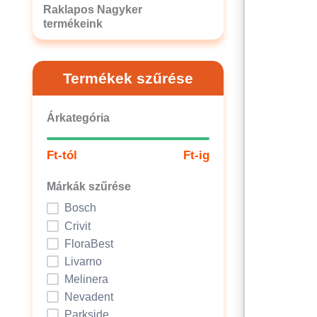
Raklapos Nagyker
termékeink
Termékek szűrése
Árkategória
Ft-tól
Ft-ig
Márkák szűrése
Bosch
Crivit
FloraBest
Livarno
Melinera
Nevadent