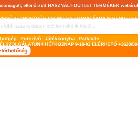
csomagolt, ellenőrzött HASZNÁLT-OUTLET TERMÉKEK webáru
FRISSÍTVE! MOSTMÁR CSOMAGAUTOMATÁKBA IS RENDELHET!
FIZETNI ONLINE BANKKÁRTYÁVAL LEHETSÉGES, SZÜKSÉG ESET
Robotgép
Porszívó
Játékkonyha
Parkside
ÉLSZOLGÁLATUNK HÉTKÖZNAP 9-18-IG ELÉRHETŐ +3630/504
Elérhetőség