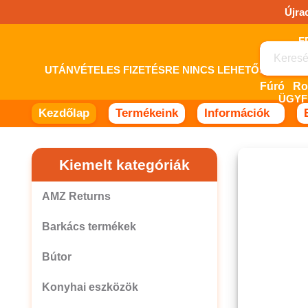
Ugrás
Újra
a
tartalomhoz!
UTÁNVÉTELES FIZETÉSRE NINCS LEHETŐSÉG! 
Fúró
ÜGYF
Kezdőlap
Termékeink
Információk
Kiemelt kategóriák
AMZ Returns
Barkács termékek
Bútor
Konyhai eszközök