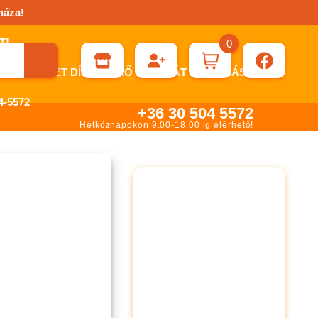
háza!
0
ÉN KÉRHET DÍJBEKÉRŐ SZÁMLÁT ÁTUTALÁSHOZ.
-5572
+36 30 504 5572
Hétköznapokon 9.00-18.00 ig elérhető!