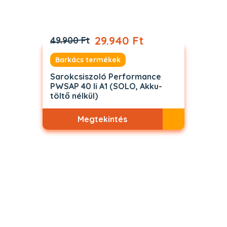
29.940 Ft
49.900 Ft
Barkács termékek
Sarokcsiszoló Performance
PWSAP 40 li A1 (SOLO, Akku-
töltő nélkül)
Megtekintés
Akciós
ELFOGYOTT