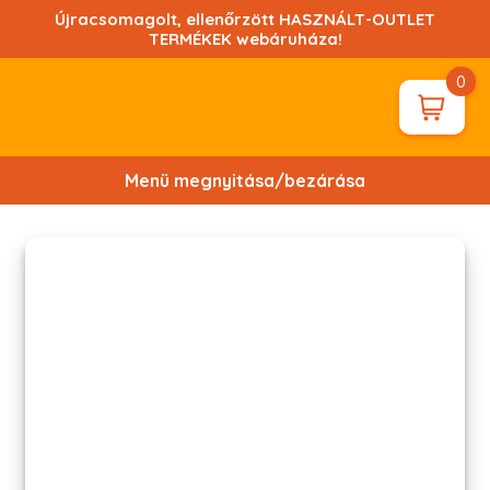
Ugrás
Újracsomagolt, ellenőrzött HASZNÁLT-OUTLET
a
TERMÉKEK webáruháza!
tartalomhoz!
0
Menü megnyitása/bezárása