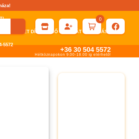
háza!
0
ÉN KÉRHET DÍJBEKÉRŐ SZÁMLÁT ÁTUTALÁSHOZ.
-5572
+36 30 504 5572
Hétköznapokon 9.00-18.00 ig elérhető!