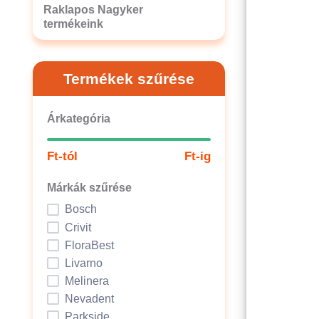
Raklapos Nagyker
termékeink
Termékek szűrése
Árkategória
Ft-tól
Ft-ig
Márkák szűrése
Bosch
Crivit
FloraBest
Livarno
Melinera
Nevadent