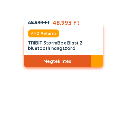
48.993 Ft
69.990 Ft
AMZ Returns
TRIBIT StormBox Blast 2
bluetooth hangszóró
Megtekintés
Akciós