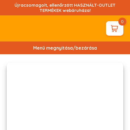
Ugrás
Újracsomagolt, ellenőrzött HASZNÁLT-OUTLET
a
TERMÉKEK webáruháza!
tartalomhoz!
0
Menü megnyitása/bezárása