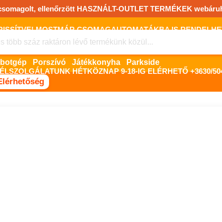
csomagolt, ellenőrzött HASZNÁLT-OUTLET TERMÉKEK webáru
FRISSÍTVE! MOSTMÁR CSOMAGAUTOMATÁKBA IS RENDELHET!
FIZETNI ONLINE BANKKÁRTYÁVAL LEHETSÉGES, SZÜKSÉG ESET
Robotgép
Porszívó
Játékkonyha
Parkside
ÉLSZOLGÁLATUNK HÉTKÖZNAP 9-18-IG ELÉRHETŐ +3630/504
Elérhetőség