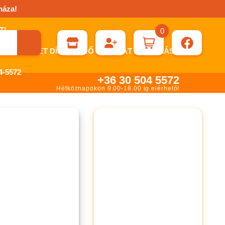
háza!
0
ÉN KÉRHET DÍJBEKÉRŐ SZÁMLÁT ÁTUTALÁSHOZ.
-5572
+36 30 504 5572
Hétköznapokon 9.00-18.00 ig elérhető!