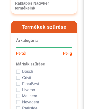
Raklapos Nagyker
termékeink
Termékek szűrése
Árkategória
Ft-tól
Ft-ig
Márkák szűrése
Bosch
Crivit
FloraBest
Livarno
Melinera
Nevadent