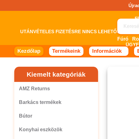
Ugrás
Újra
a
tartalomhoz!
UTÁNVÉTELES FIZETÉSRE NINCS LEHETŐSÉG! 
Fúró
ÜGYF
Kezdőlap
Termékeink
Információk
Kiemelt kategóriák
AMZ Returns
Barkács termékek
Bútor
Konyhai eszközök