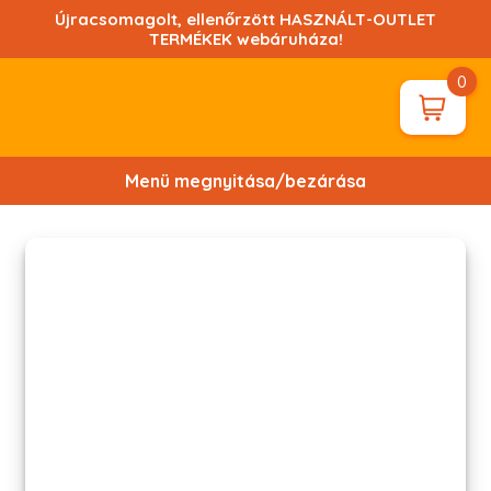
Ugrás
Újracsomagolt, ellenőrzött HASZNÁLT-OUTLET
a
TERMÉKEK webáruháza!
tartalomhoz!
0
Menü megnyitása/bezárása