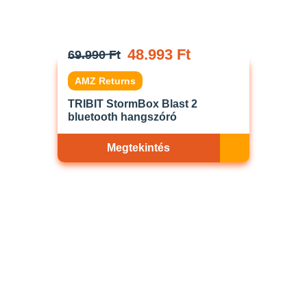
48.993 Ft
69.990 Ft
AMZ Returns
TRIBIT StormBox Blast 2
bluetooth hangszóró
Megtekintés
Akciós
ELFOGYOTT