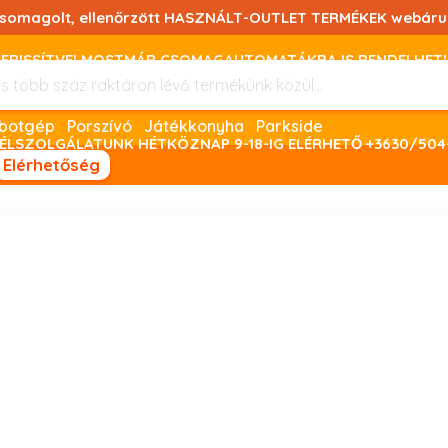
csomagolt, ellenőrzött HASZNÁLT-OUTLET TERMÉKEK webáru
FRISSÍTVE! MOSTMÁR CSOMAGAUTOMATÁKBA IS RENDELHET!
FIZETNI ONLINE BANKKÁRTYÁVAL LEHETSÉGES, SZÜKSÉG ESET
Robotgép
Porszívó
Játékkonyha
Parkside
ÉLSZOLGÁLATUNK HÉTKÖZNAP 9-18-IG ELÉRHETŐ +3630/504
Elérhetőség