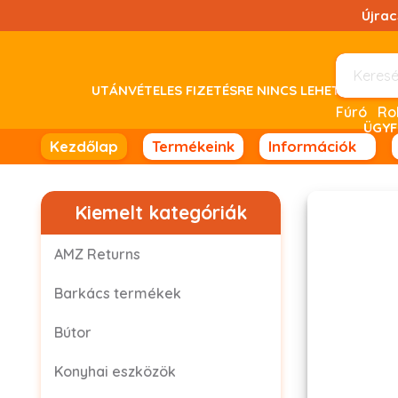
Ugrás
Újra
a
tartalomhoz!
UTÁNVÉTELES FIZETÉSRE NINCS LEHETŐSÉG! 
Fúró
ÜGYF
Kezdőlap
Termékeink
Információk
Kiemelt kategóriák
AMZ Returns
Barkács termékek
Bútor
Konyhai eszközök