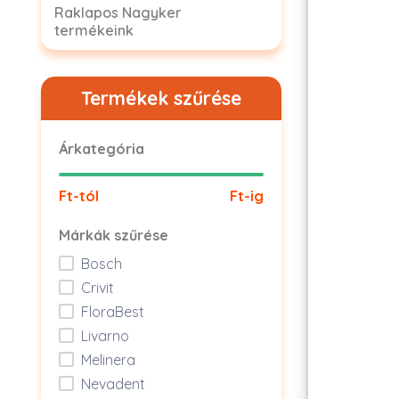
Raklapos Nagyker
termékeink
Termékek szűrése
Árkategória
Ft-tól
Ft-ig
Márkák szűrése
Bosch
Crivit
FloraBest
Livarno
Melinera
Nevadent