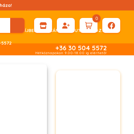
háza!
0
ÉN KÉRHET DÍJBEKÉRŐ SZÁMLÁT ÁTUTALÁSHOZ.
-5572
+36 30 504 5572
Hétköznapokon 9.00-18.00 ig elérhető!