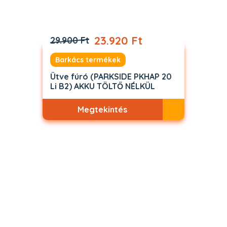
23.920 Ft
29.900 Ft
Barkács termékek
Ütve fúró (PARKSIDE PKHAP 20
Li B2) AKKU TÖLTŐ NÉLKÜL
Megtekintés
Akciós
ELFOGYOTT