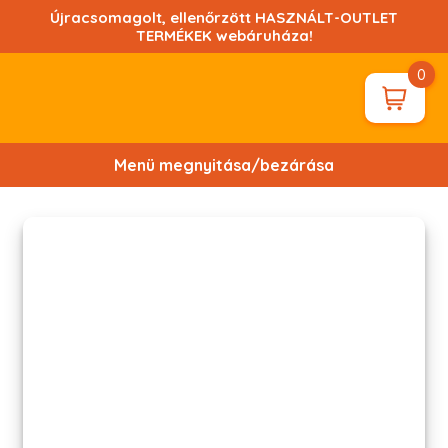
Ugrás
Újracsomagolt, ellenőrzött HASZNÁLT-OUTLET
a
TERMÉKEK webáruháza!
tartalomhoz!
0
Menü megnyitása/bezárása