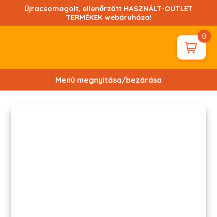
Ugrás
Újracsomagolt, ellenőrzött HASZNÁLT-OUTLET
a
TERMÉKEK webáruháza!
tartalomhoz!
0
Menü megnyitása/bezárása