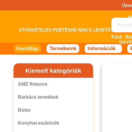
Ugrás
Újra
a
tartalomhoz!
UTÁNVÉTELES FIZETÉSRE NINCS LEHETŐSÉG! 
Fúró
ÜGYF
Kezdőlap
Termékeink
Információk
Kiemelt kategóriák
AMZ Returns
Barkács termékek
Bútor
Konyhai eszközök