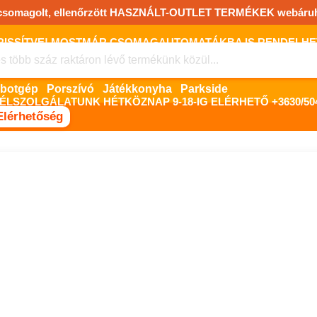
csomagolt, ellenőrzött HASZNÁLT-OUTLET TERMÉKEK webáru
FRISSÍTVE! MOSTMÁR CSOMAGAUTOMATÁKBA IS RENDELHET!
FIZETNI ONLINE BANKKÁRTYÁVAL LEHETSÉGES, SZÜKSÉG ESET
Robotgép
Porszívó
Játékkonyha
Parkside
ÉLSZOLGÁLATUNK HÉTKÖZNAP 9-18-IG ELÉRHETŐ +3630/504
Elérhetőség