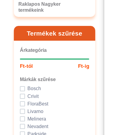
Raklapos Nagyker
termékeink
Termékek szűrése
Árkategória
Ft-tól
Ft-ig
Márkák szűrése
Bosch
Crivit
FloraBest
Livarno
Melinera
Nevadent