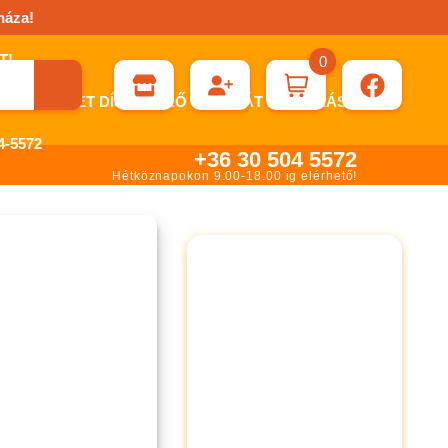
háza!
0
ÉN KÉRHET DÍJBEKÉRŐ SZÁMLÁT ÁTUTALÁSHOZ.
-5572
+36 30 504 5572
Hétköznapokon 9.00-18.00 ig elérhető!