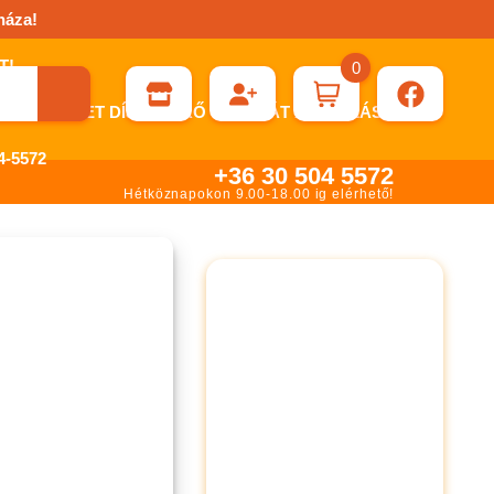
háza!
0
ÉN KÉRHET DÍJBEKÉRŐ SZÁMLÁT ÁTUTALÁSHOZ.
-5572
+36 30 504 5572
Hétköznapokon 9.00-18.00 ig elérhető!