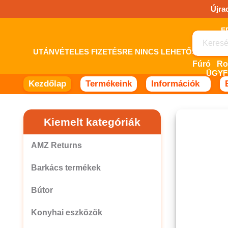
Ugrás
Újra
a
tartalomhoz!
UTÁNVÉTELES FIZETÉSRE NINCS LEHETŐSÉG! 
Fúró
ÜGYF
Kezdőlap
Termékeink
Információk
Kiemelt kategóriák
AMZ Returns
Barkács termékek
Bútor
Konyhai eszközök