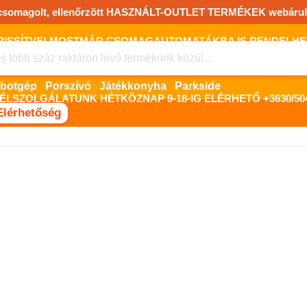
csomagolt, ellenőrzött HASZNÁLT-OUTLET TERMÉKEK webáru
FRISSÍTVE! MOSTMÁR CSOMAGAUTOMATÁKBA IS RENDELHET!
FIZETNI ONLINE BANKKÁRTYÁVAL LEHETSÉGES, SZÜKSÉG ESET
Robotgép
Porszívó
Játékkonyha
Parkside
ÉLSZOLGÁLATUNK HÉTKÖZNAP 9-18-IG ELÉRHETŐ +3630/504
Elérhetőség