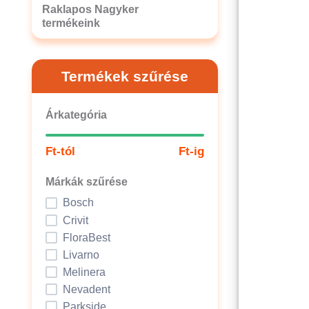
Raklapos Nagyker
termékeink
Termékek szűrése
Árkategória
Ft-tól
Ft-ig
Márkák szűrése
Bosch
Crivit
FloraBest
Livarno
Melinera
Nevadent