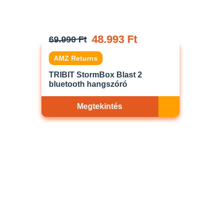
48.993 Ft
69.990 Ft
AMZ Returns
TRIBIT StormBox Blast 2
bluetooth hangszóró
Megtekintés
Akciós