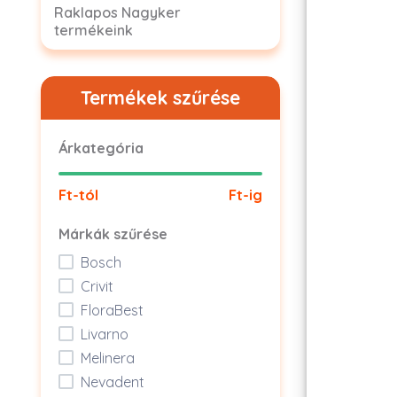
Raklapos Nagyker
termékeink
Termékek szűrése
Árkategória
Ft-tól
Ft-ig
Márkák szűrése
Bosch
Crivit
FloraBest
Livarno
Melinera
Nevadent