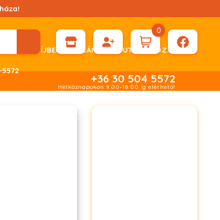
háza!
0
ÉN KÉRHET DÍJBEKÉRŐ SZÁMLÁT ÁTUTALÁSHOZ.
-5572
+36 30 504 5572
Hétköznapokon 9.00-18.00 ig elérhető!