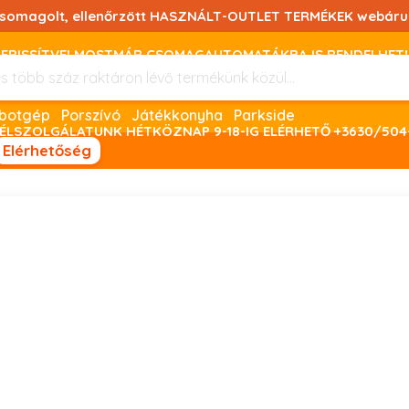
csomagolt, ellenőrzött HASZNÁLT-OUTLET TERMÉKEK webáru
FRISSÍTVE! MOSTMÁR CSOMAGAUTOMATÁKBA IS RENDELHET!
FIZETNI ONLINE BANKKÁRTYÁVAL LEHETSÉGES, SZÜKSÉG ESET
Robotgép
Porszívó
Játékkonyha
Parkside
ÉLSZOLGÁLATUNK HÉTKÖZNAP 9-18-IG ELÉRHETŐ +3630/504
Elérhetőség