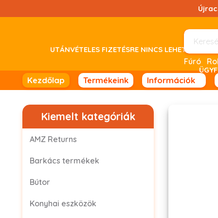
Ugrás
Újra
a
tartalomhoz!
UTÁNVÉTELES FIZETÉSRE NINCS LEHETŐSÉG! 
Fúró
ÜGYF
Kezdőlap
Termékeink
Információk
Kiemelt kategóriák
AMZ Returns
Barkács termékek
Bútor
Konyhai eszközök