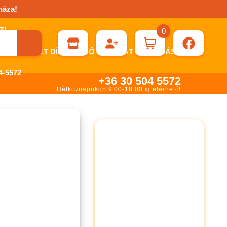
háza!
0
ÉN KÉRHET DÍJBEKÉRŐ SZÁMLÁT ÁTUTALÁSHOZ.
-5572
+36 30 504 5572
Hétköznapokon 9.00-18.00 ig elérhető!