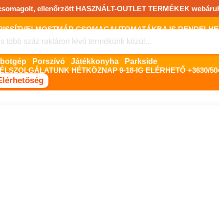
csomagolt, ellenőrzött HASZNÁLT-OUTLET TERMÉKEK webáru
FRISSÍTVE! MOSTMÁR CSOMAGAUTOMATÁKBA IS RENDELHET!
FIZETNI ONLINE BANKKÁRTYÁVAL LEHETSÉGES, SZÜKSÉG ESET
Robotgép
Porszívó
Játékkonyha
Parkside
ÉLSZOLGÁLATUNK HÉTKÖZNAP 9-18-IG ELÉRHETŐ +3630/504
Elérhetőség