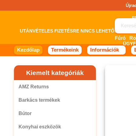
Ugrás
Újra
a
tartalomhoz!
UTÁNVÉTELES FIZETÉSRE NINCS LEHETŐSÉG! 
Fúró
ÜGYF
Kezdőlap
Termékeink
Információk
Kiemelt kategóriák
AMZ Returns
Barkács termékek
Bútor
Konyhai eszközök