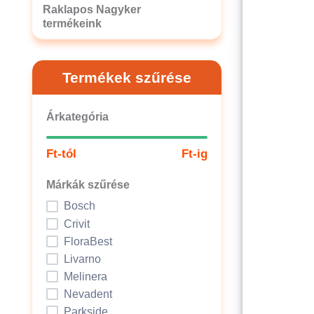
Raklapos Nagyker
termékeink
Termékek szűrése
Árkategória
Ft-tól
Ft-ig
Márkák szűrése
Bosch
Crivit
FloraBest
Livarno
Melinera
Nevadent