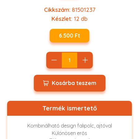
Cikkszám:
81501237
Készlet:
12
db
6.500 Ft
Kosárba teszem
Termék ismertető
Kombinálható design falipolc, ajtóval
Különösen erős