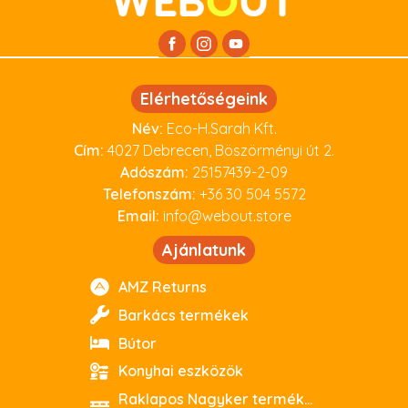
Elérhetőségeink
Név:
Eco-H.Sarah Kft.
Cím:
4027 Debrecen, Böszörményi út 2.
Adószám:
25157439-2-09
Telefonszám:
+36 30 504 5572
Email:
info@webout.store
Ajánlatunk
AMZ Returns
Barkács termékek
Bútor
Konyhai eszközök
Raklapos Nagyker termékeink