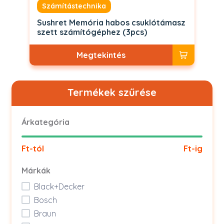
Számítástechnika
Sushret Memória habos csuklótámasz
szett számítógéphez (3pcs)
Megtekintés
Termékek szűrése
Árkategória
Ft-tól
Ft-ig
Márkák
Black+Decker
Bosch
Braun