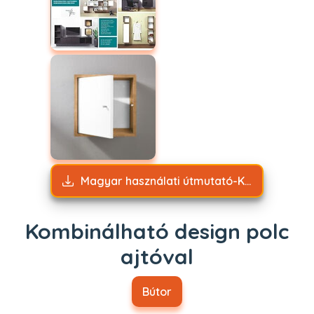
Magyar használati útmutató-Kombinálható design polc ajtóval.pdf
Kombinálható design polc
ajtóval
Bútor