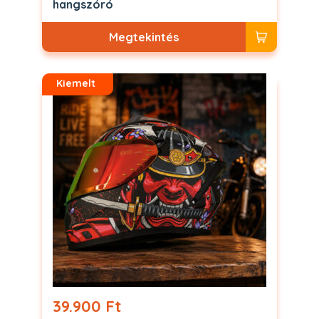
hangszóró
Megtekintés
Kiemelt
39.900 Ft