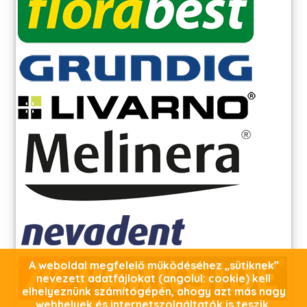
A weboldal megfelelő működéséhez „sütiknek”
nevezett adatfájlokat (angolul: cookie) kell
elhelyeznünk számítógépén, ahogy azt más nagy
webhelyek és internetszolgáltatók is teszik.