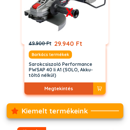
29.940 Ft
49.900 Ft
Barkács termékek
Sarokcsiszoló Performance
PWSAP 40 li A1 (SOLO, Akku-
töltő nélkül)
Megtekintés
Kiemelt termékeink