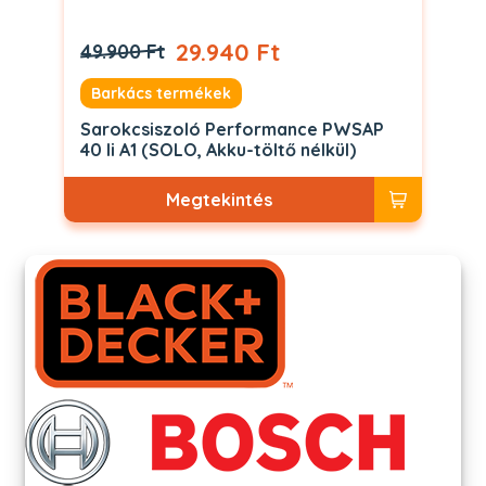
29.940 Ft
49.900 Ft
Barkács termékek
Sarokcsiszoló Performance PWSAP
40 li A1 (SOLO, Akku-töltő nélkül)
Megtekintés